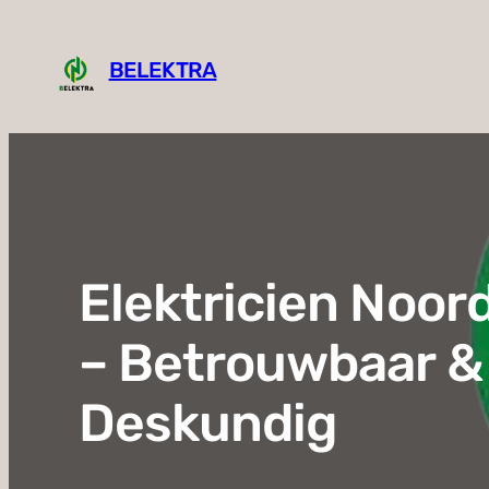
Ga
naar
BELEKTRA
de
inhoud
Elektricien Noor
– Betrouwbaar &
Deskundig