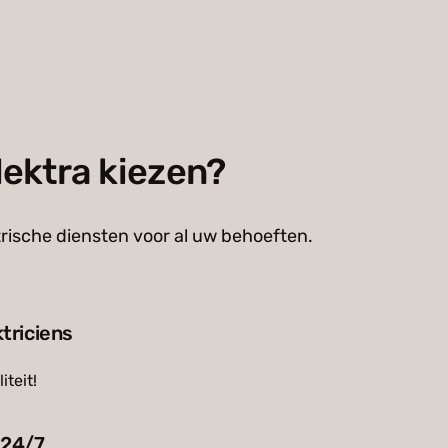
ektra kiezen?
trische diensten voor al uw behoeften.
triciens
iteit!
 24/7